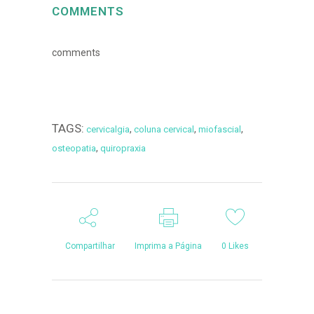
COMMENTS
comments
TAGS:
,
,
,
cervicalgia
coluna cervical
miofascial
,
osteopatia
quiropraxia
Compartilhar
Imprima a Página
0
Likes