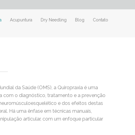
a
Acupuntura
Dry Needling
Blog
Contato
ndial da Saúde (OMS), a Quiropraxia é uma
da com o diagnóstico, tratamento e a prevenção
neuromúsculoesquelético e dos efeitos destas
ral. Há uma ênfase em técnicas manuais,
nipulação articular, com um enfoque particular