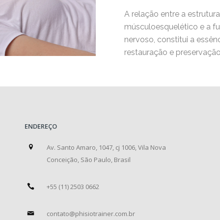
A relação entre a estrutur
músculoesquelético e a f
nervoso, constitui a essên
restauração e preservação
ENDEREÇO
Av. Santo Amaro, 1047, cj 1006, Vila Nova
Conceição, São Paulo, Brasil
+55 (11) 2503 0662
contato@phisiotrainer.com.br